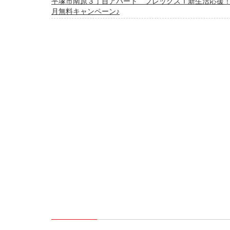
平塚市南原３丁目アパート フレックスＩ新生活応援！
月無料キャンペーン♪